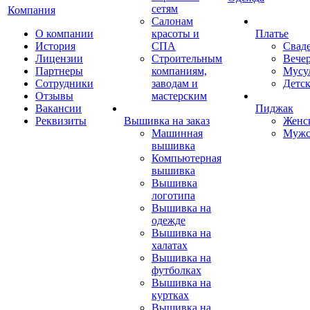
сетям
Компания
Салонам
О компании
красоты и
Платье
История
СПА
Свад
Лицензии
Строительным
Вече
Партнеры
компаниям,
Мусу
Сотрудники
заводам и
Детск
Отзывы
мастерским
Вакансии
Пиджак
Реквизиты
Вышивка на заказ
Женс
Машинная
Мужс
вышивка
Компьютерная
вышивка
Вышивка
логотипа
Вышивка на
одежде
Вышивка на
халатах
Вышивка на
футболках
Вышивка на
куртках
Вышивка на