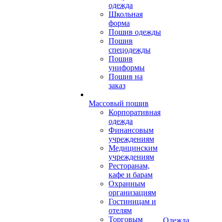
одежда
Школьная
форма
Пошив одежды
Пошив
спецодежды
Пошив
униформы
Пошив на
заказ
Массовый пошив
Корпоративная
одежда
Финансовым
учреждениям
Медицинским
учреждениям
Ресторанам,
кафе и барам
Охранным
организациям
Гостиницам и
отелям
Торговым
Одежда