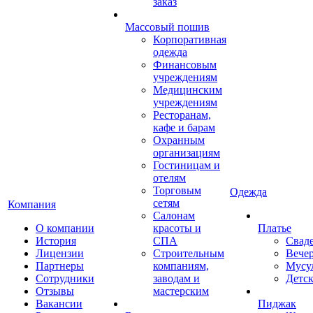
заказ
Массовый пошив
Корпоративная
одежда
Финансовым
учреждениям
Медицинским
учреждениям
Ресторанам,
кафе и барам
Охранным
организациям
Гостиницам и
отелям
Торговым
Одежда
сетям
Компания
Салонам
О компании
красоты и
Платье
История
СПА
Свад
Лицензии
Строительным
Вече
Партнеры
компаниям,
Мусу
Сотрудники
заводам и
Детск
Отзывы
мастерским
Вакансии
Пиджак