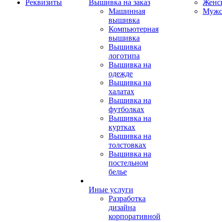
Реквизиты
Вышивка на заказ
Женс
Машинная
Мужс
вышивка
Компьютерная
вышивка
Вышивка
логотипа
Вышивка на
одежде
Вышивка на
халатах
Вышивка на
футболках
Вышивка на
куртках
Вышивка на
толстовках
Вышивка на
постельном
белье
Иные услуги
Разработка
дизайна
корпоративной