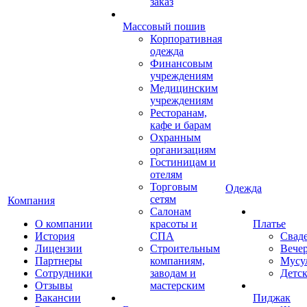
заказ
Массовый пошив
Корпоративная
одежда
Финансовым
учреждениям
Медицинским
учреждениям
Ресторанам,
кафе и барам
Охранным
организациям
Гостиницам и
отелям
Торговым
Одежда
сетям
Компания
Салонам
О компании
красоты и
Платье
История
СПА
Свад
Лицензии
Строительным
Вече
Партнеры
компаниям,
Мусу
Сотрудники
заводам и
Детск
Отзывы
мастерским
Вакансии
Пиджак