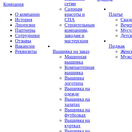
сетям
Компания
Салонам
О компании
красоты и
Платье
История
СПА
Свад
Лицензии
Строительным
Вече
Партнеры
компаниям,
Мусу
Сотрудники
заводам и
Детск
Отзывы
мастерским
Вакансии
Пиджак
Реквизиты
Вышивка на заказ
Женс
Машинная
Мужс
вышивка
Компьютерная
вышивка
Вышивка
логотипа
Вышивка на
одежде
Вышивка на
халатах
Вышивка на
футболках
Вышивка на
куртках
Вышивка на