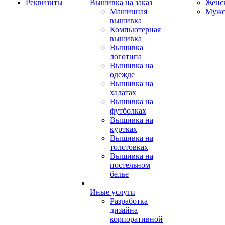
Реквизиты
Вышивка на заказ
Женс
Машинная
Мужс
вышивка
Компьютерная
вышивка
Вышивка
логотипа
Вышивка на
одежде
Вышивка на
халатах
Вышивка на
футболках
Вышивка на
куртках
Вышивка на
толстовках
Вышивка на
постельном
белье
Иные услуги
Разработка
дизайна
корпоративной