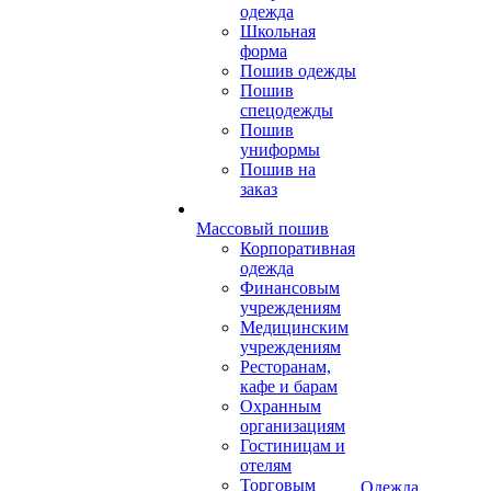
одежда
Школьная
форма
Пошив одежды
Пошив
спецодежды
Пошив
униформы
Пошив на
заказ
Массовый пошив
Корпоративная
одежда
Финансовым
учреждениям
Медицинским
учреждениям
Ресторанам,
кафе и барам
Охранным
организациям
Гостиницам и
отелям
Торговым
Одежда