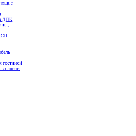
ующие
ы
из ДПК
ины,
CIJ
ебель
я гостиной
я спальни