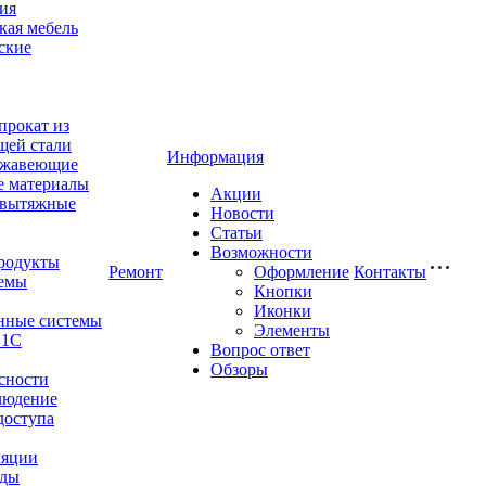
ия
ая мебель
ские
прокат из
щей стали
Информация
ржавеющие
е материалы
Акции
-вытяжные
Новости
Статьи
Возможности
родукты
Ремонт
Оформление
Контакты
емы
Кнопки
Иконки
нные системы
Элементы
 1С
Вопрос ответ
Обзоры
сности
людение
доступа
ляции
оды