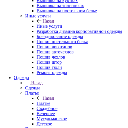
Вышивка на куртках
Вышивка на толстовках
Вышивка на постельном белье
Иные услуги
Назад
Иные услуги
Разработка дизайна корпоративной одежды
Брендирование одежды
Пошив постельного белья
Пошив логотипов
Пошив авточехлов
Пошив чехлов
Пошив штор
Пошив тюли
Ремонт одежды
Одежда
Назад
Одежда
Платье
Назад
Платье
Свадебное
Вечернее
Мусульманское
Детское