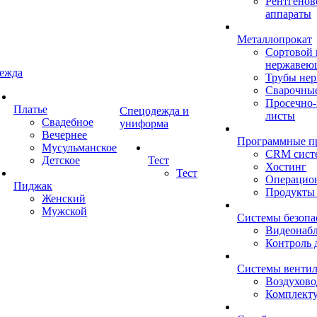
Рентгенов
аппараты
Металлопрокат
Сортовой 
нержавею
ежда
Трубы не
Сварочны
Просечно
Платье
Спецодежда и
листы
Свадебное
униформа
Вечернее
Программные п
Мусульманское
CRM сист
Детское
Тест
Хостинг
Тест
Операцио
Пиджак
Продукты
Женский
Мужской
Системы безопа
Видеонаб
Контроль 
Системы венти
Воздухов
Комплект