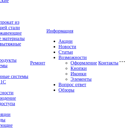
ские
прокат из
щей стали
Информация
ржавеющие
е материалы
Акции
-вытяжные
Новости
Статьи
Возможности
родукты
Ремонт
Оформление
Контакты
емы
Кнопки
Иконки
нные системы
Элементы
 1С
Вопрос ответ
Обзоры
сности
людение
доступа
ляции
оды
ующие