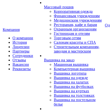
Массовый пошив
Корпоративная одежда
Финансовым учреждениям
Медицинским учреждениям
Ресторанам, кафе и барам
Од
Охранным организациям
Компания
Гостиницам и отелям
О компании
Торговым сетям
История
Салонам красоты и СПА
Лицензии
Строительным компаниям,
Партнеры
заводам и мастерским
Сотрудники
Отзывы
Вышивка на заказ
Вакансии
Машинная вышивка
Реквизиты
Компьютерная вышивка
Вышивка логотипа
Вышивка на одежде
Вышивка на халатах
Вышивка на футболках
Вышивка на куртках
Вышивка на толстовках
Вышивка на постельном
белье