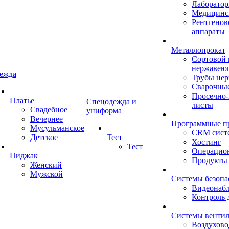
Лаборатор
Медицинск
Рентгенов
аппараты
Металлопрокат
Сортовой 
нержавею
ежда
Трубы не
Сварочны
Просечно
Платье
Спецодежда и
листы
Свадебное
униформа
Вечернее
Программные п
Мусульманское
CRM сист
Детское
Тест
Хостинг
Тест
Операцио
Пиджак
Продукты
Женский
Мужской
Системы безопа
Видеонаб
Контроль 
Системы венти
Воздухов