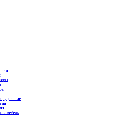
ники
ы
торы
ы
оры
орудование
гия
ия
ая мебель