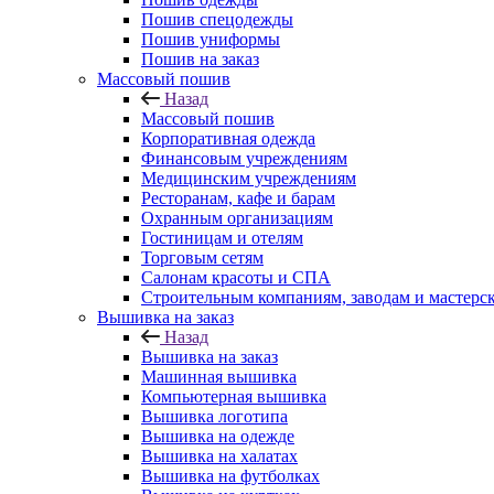
Пошив спецодежды
Пошив униформы
Пошив на заказ
Массовый пошив
Назад
Массовый пошив
Корпоративная одежда
Финансовым учреждениям
Медицинским учреждениям
Ресторанам, кафе и барам
Охранным организациям
Гостиницам и отелям
Торговым сетям
Салонам красоты и СПА
Строительным компаниям, заводам и мастерс
Вышивка на заказ
Назад
Вышивка на заказ
Машинная вышивка
Компьютерная вышивка
Вышивка логотипа
Вышивка на одежде
Вышивка на халатах
Вышивка на футболках