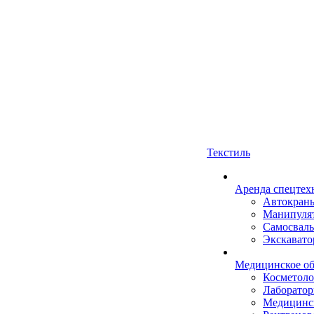
Текстиль
Аренда спецтех
Автокран
Манипуля
Самосвал
Экскават
Медицинское об
Косметоло
Лаборатор
Медицинск