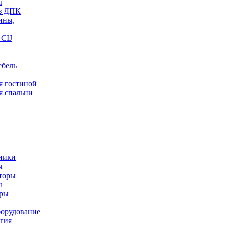
ы
из ДПК
ины,
CIJ
ебель
я гостиной
я спальни
ники
ы
торы
ы
оры
орудование
гия