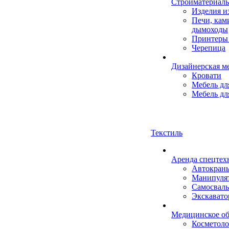
Стройматериал
Изделия 
Печи, кам
дымоходы
Принтеры 
Черепица
Дизайнерская м
Кровати
Мебель дл
Мебель дл
Текстиль
Аренда спецтех
Автокран
Манипуля
Самосвал
Экскават
Медицинское об
Косметоло