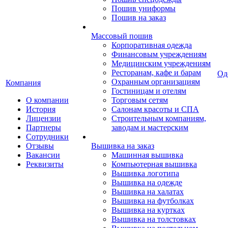
Пошив униформы
Пошив на заказ
Массовый пошив
Корпоративная одежда
Финансовым учреждениям
Медицинским учреждениям
Ресторанам, кафе и барам
Од
Охранным организациям
Компания
Гостиницам и отелям
О компании
Торговым сетям
История
Салонам красоты и СПА
Лицензии
Строительным компаниям,
Партнеры
заводам и мастерским
Сотрудники
Отзывы
Вышивка на заказ
Вакансии
Машинная вышивка
Реквизиты
Компьютерная вышивка
Вышивка логотипа
Вышивка на одежде
Вышивка на халатах
Вышивка на футболках
Вышивка на куртках
Вышивка на толстовках