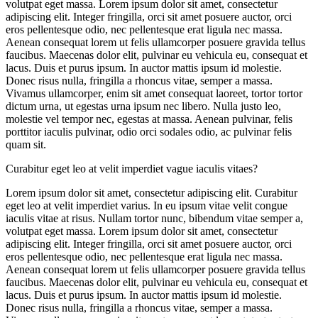
volutpat eget massa. Lorem ipsum dolor sit amet, consectetur
adipiscing elit. Integer fringilla, orci sit amet posuere auctor, orci
eros pellentesque odio, nec pellentesque erat ligula nec massa.
Aenean consequat lorem ut felis ullamcorper posuere gravida tellus
faucibus. Maecenas dolor elit, pulvinar eu vehicula eu, consequat et
lacus. Duis et purus ipsum. In auctor mattis ipsum id molestie.
Donec risus nulla, fringilla a rhoncus vitae, semper a massa.
Vivamus ullamcorper, enim sit amet consequat laoreet, tortor tortor
dictum urna, ut egestas urna ipsum nec libero. Nulla justo leo,
molestie vel tempor nec, egestas at massa. Aenean pulvinar, felis
porttitor iaculis pulvinar, odio orci sodales odio, ac pulvinar felis
quam sit.
Curabitur eget leo at velit imperdiet vague iaculis vitaes?
Lorem ipsum dolor sit amet, consectetur adipiscing elit. Curabitur
eget leo at velit imperdiet varius. In eu ipsum vitae velit congue
iaculis vitae at risus. Nullam tortor nunc, bibendum vitae semper a,
volutpat eget massa. Lorem ipsum dolor sit amet, consectetur
adipiscing elit. Integer fringilla, orci sit amet posuere auctor, orci
eros pellentesque odio, nec pellentesque erat ligula nec massa.
Aenean consequat lorem ut felis ullamcorper posuere gravida tellus
faucibus. Maecenas dolor elit, pulvinar eu vehicula eu, consequat et
lacus. Duis et purus ipsum. In auctor mattis ipsum id molestie.
Donec risus nulla, fringilla a rhoncus vitae, semper a massa.