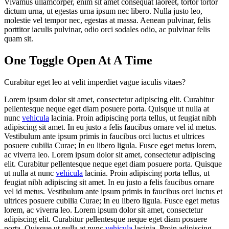
Vivamus ullamcorper, enim sit amet consequat laoreet, tortor tortor
dictum urna, ut egestas urna ipsum nec libero. Nulla justo leo,
molestie vel tempor nec, egestas at massa. Aenean pulvinar, felis
porttitor iaculis pulvinar, odio orci sodales odio, ac pulvinar felis
quam sit.
One Toggle Open At A Time
Curabitur eget leo at velit imperdiet vague iaculis vitaes?
Lorem ipsum dolor sit amet, consectetur adipiscing elit. Curabitur
pellentesque neque eget diam posuere porta. Quisque ut nulla at
nunc
vehicula
lacinia. Proin adipiscing porta tellus, ut feugiat nibh
adipiscing sit amet. In eu justo a felis faucibus ornare vel id metus.
Vestibulum ante ipsum primis in faucibus orci luctus et ultrices
posuere cubilia Curae; In eu libero ligula. Fusce eget metus lorem,
ac viverra leo. Lorem ipsum dolor sit amet, consectetur adipiscing
elit. Curabitur pellentesque neque eget diam posuere porta. Quisque
ut nulla at nunc
vehicula
lacinia. Proin adipiscing porta tellus, ut
feugiat nibh adipiscing sit amet. In eu justo a felis faucibus ornare
vel id metus. Vestibulum ante ipsum primis in faucibus orci luctus et
ultrices posuere cubilia Curae; In eu libero ligula. Fusce eget metus
lorem, ac viverra leo. Lorem ipsum dolor sit amet, consectetur
adipiscing elit. Curabitur pellentesque neque eget diam posuere
porta. Quisque ut nulla at nunc
vehicula
lacinia. Proin adipiscing