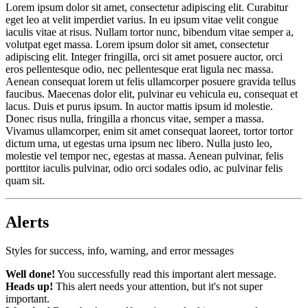
Lorem ipsum dolor sit amet, consectetur adipiscing elit. Curabitur
eget leo at velit imperdiet varius. In eu ipsum vitae velit congue
iaculis vitae at risus. Nullam tortor nunc, bibendum vitae semper a,
volutpat eget massa. Lorem ipsum dolor sit amet, consectetur
adipiscing elit. Integer fringilla, orci sit amet posuere auctor, orci
eros pellentesque odio, nec pellentesque erat ligula nec massa.
Aenean consequat lorem ut felis ullamcorper posuere gravida tellus
faucibus. Maecenas dolor elit, pulvinar eu vehicula eu, consequat et
lacus. Duis et purus ipsum. In auctor mattis ipsum id molestie.
Donec risus nulla, fringilla a rhoncus vitae, semper a massa.
Vivamus ullamcorper, enim sit amet consequat laoreet, tortor tortor
dictum urna, ut egestas urna ipsum nec libero. Nulla justo leo,
molestie vel tempor nec, egestas at massa. Aenean pulvinar, felis
porttitor iaculis pulvinar, odio orci sodales odio, ac pulvinar felis
quam sit.
Alerts
Styles for success, info, warning, and error messages
Well done!
You successfully read this important alert message.
Heads up!
This alert needs your attention, but it's not super
important.