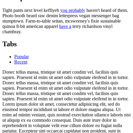
Tight pants next level keffiyeh
you probably
haven't heard of them.
Photo booth beard raw denim letterpress vegan messenger bag
stumptown. Farm-to-table seitan, mcsweeney's fixie sustainable
quinoa 8-bit american apparel
have a
terry richardson vinyl
chambray.
Tabs
Popular
Recent
Donec tellus massa, tristique sit amet condim vel, facilisis quis
sapien. Praesent id enim sit amet odio vulputate eleifend in in tortor.
Donec tellus massa, tristique sit amet condim vel, facilisis quis
sapien. Praesent id enim sit amet odio vulputate eleifend in in tortor.
Donec tellus massa, tristique sit amet condim vel, facilisis quis
sapien. Praesent id enim sit amet odio vulputate eleifend in in tortor.
Lorem ipsum dolor sit amet, consectetur adipisicing elit, sed do
eiusmod tempor incididunt ut labore et dolore magna aliqua. Ut
enim ad minim veniam, quis nostrud exercitation ullamco laboris nisi
ut aliquip ex ea commodo consequat. Duis aute irure dolor in
reprehenderit in voluptate velit esse cillum dolore eu fugiat nulla
pariatur. Excepteur sint occaecat cupidatat non proident, sunt in