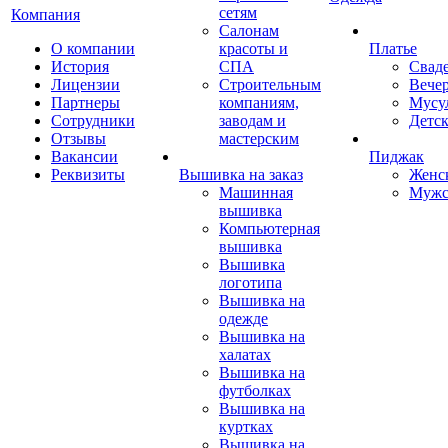
сетям
Компания
Салонам
О компании
красоты и
Платье
История
СПА
Свад
Лицензии
Строительным
Вече
Партнеры
компаниям,
Мусу
Сотрудники
заводам и
Детск
Отзывы
мастерским
Вакансии
Пиджак
Реквизиты
Вышивка на заказ
Женс
Машинная
Мужс
вышивка
Компьютерная
вышивка
Вышивка
логотипа
Вышивка на
одежде
Вышивка на
халатах
Вышивка на
футболках
Вышивка на
куртках
Вышивка на