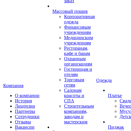
заказ
Массовый пошив
Корпоративная
одежда
Финансовым
учреждениям
Медицинским
учреждениям
Ресторанам,
кафе и барам
Охранным
организациям
Гостиницам и
отелям
Торговым
Одежда
сетям
Компания
Салонам
О компании
красоты и
Платье
История
СПА
Свад
Лицензии
Строительным
Вече
Партнеры
компаниям,
Мусу
Сотрудники
заводам и
Детск
Отзывы
мастерским
Вакансии
Пиджак