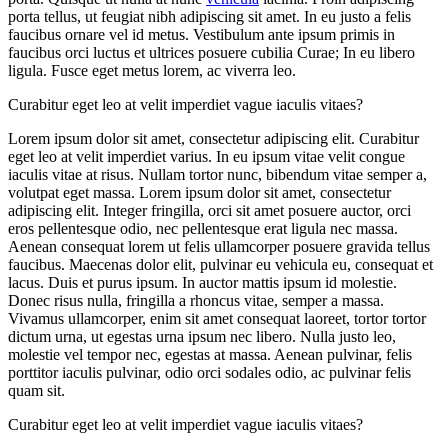
porta tellus, ut feugiat nibh adipiscing sit amet. In eu justo a felis
faucibus ornare vel id metus. Vestibulum ante ipsum primis in
faucibus orci luctus et ultrices posuere cubilia Curae; In eu libero
ligula. Fusce eget metus lorem, ac viverra leo.
Curabitur eget leo at velit imperdiet vague iaculis vitaes?
Lorem ipsum dolor sit amet, consectetur adipiscing elit. Curabitur
eget leo at velit imperdiet varius. In eu ipsum vitae velit congue
iaculis vitae at risus. Nullam tortor nunc, bibendum vitae semper a,
volutpat eget massa. Lorem ipsum dolor sit amet, consectetur
adipiscing elit. Integer fringilla, orci sit amet posuere auctor, orci
eros pellentesque odio, nec pellentesque erat ligula nec massa.
Aenean consequat lorem ut felis ullamcorper posuere gravida tellus
faucibus. Maecenas dolor elit, pulvinar eu vehicula eu, consequat et
lacus. Duis et purus ipsum. In auctor mattis ipsum id molestie.
Donec risus nulla, fringilla a rhoncus vitae, semper a massa.
Vivamus ullamcorper, enim sit amet consequat laoreet, tortor tortor
dictum urna, ut egestas urna ipsum nec libero. Nulla justo leo,
molestie vel tempor nec, egestas at massa. Aenean pulvinar, felis
porttitor iaculis pulvinar, odio orci sodales odio, ac pulvinar felis
quam sit.
Curabitur eget leo at velit imperdiet vague iaculis vitaes?