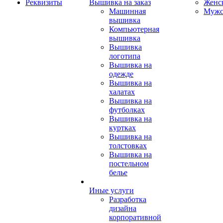
Реквизиты
Вышивка на заказ
Женс
Машинная
Мужс
вышивка
Компьютерная
вышивка
Вышивка
логотипа
Вышивка на
одежде
Вышивка на
халатах
Вышивка на
футболках
Вышивка на
куртках
Вышивка на
толстовках
Вышивка на
постельном
белье
Иные услуги
Разработка
дизайна
корпоративной