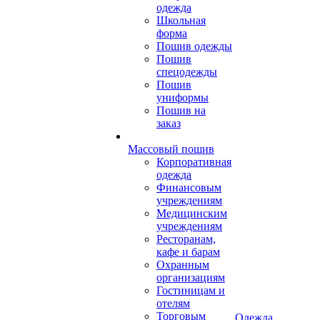
одежда
Школьная
форма
Пошив одежды
Пошив
спецодежды
Пошив
униформы
Пошив на
заказ
Массовый пошив
Корпоративная
одежда
Финансовым
учреждениям
Медицинским
учреждениям
Ресторанам,
кафе и барам
Охранным
организациям
Гостиницам и
отелям
Торговым
Одежда