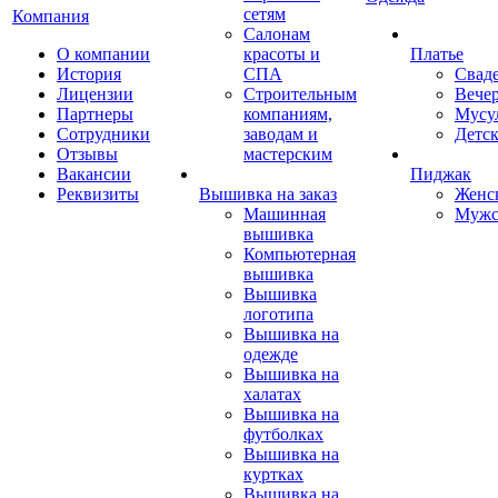
сетям
Компания
Салонам
О компании
красоты и
Платье
История
СПА
Свад
Лицензии
Строительным
Вече
Партнеры
компаниям,
Мусу
Сотрудники
заводам и
Детск
Отзывы
мастерским
Вакансии
Пиджак
Реквизиты
Вышивка на заказ
Женс
Машинная
Мужс
вышивка
Компьютерная
вышивка
Вышивка
логотипа
Вышивка на
одежде
Вышивка на
халатах
Вышивка на
футболках
Вышивка на
куртках
Вышивка на