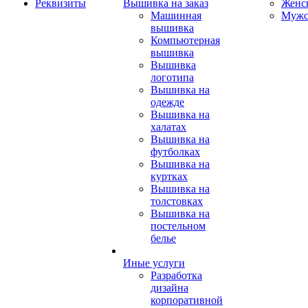
Реквизиты
Вышивка на заказ
Женс
Машинная
Мужс
вышивка
Компьютерная
вышивка
Вышивка
логотипа
Вышивка на
одежде
Вышивка на
халатах
Вышивка на
футболках
Вышивка на
куртках
Вышивка на
толстовках
Вышивка на
постельном
белье
Иные услуги
Разработка
дизайна
корпоративной