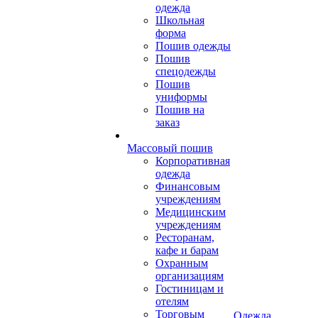
одежда
Школьная
форма
Пошив одежды
Пошив
спецодежды
Пошив
униформы
Пошив на
заказ
Массовый пошив
Корпоративная
одежда
Финансовым
учреждениям
Медицинским
учреждениям
Ресторанам,
кафе и барам
Охранным
организациям
Гостиницам и
отелям
Торговым
Одежда