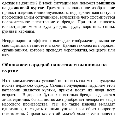
одежде из джинсы? В такой ситуации вам поможет
вышивка
на джинсовой куртке
. Грамотно выполненное изображение
придаст изделию индивидуальность, подчеркнет ваш статус и
профессионализм сотрудников, вследствие чего сформируется
положительное впечатление о бренде. При этом наносить
иллюстрации можно куда угодно: грудь, воротник, спина,
рукава и карманы.
Неординарно и эффектно выглядит изображение, вышитое
светящимися в темноте нитками. Данная технология подойдет
организациям, которые проводят мероприятия, концерты или
шоу.
Обновляем гардероб нанесением вышивки на
куртке
Из-за климатических условий почти весь год мы вынуждены
носить верхнюю одежду. Самым популярным изделием этой
категории являются куртки, причем носят их люди всех
возрастов. В дорогих бутиках известных брендов одеваются
лишь единицы, большинство же приобретает недорогие вещи
массового производства. Увы, но такие изделия выглядят
однотипно, и создать с ними уникальный образ попросту
невозможно. Справиться с этой задачей можно, если нанести