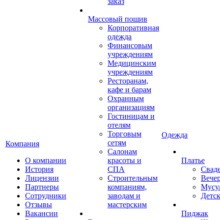
заказ
Массовый пошив
Корпоративная
одежда
Финансовым
учреждениям
Медицинским
учреждениям
Ресторанам,
кафе и барам
Охранным
организациям
Гостиницам и
отелям
Торговым
Одежда
сетям
Компания
Салонам
О компании
красоты и
Платье
История
СПА
Свад
Лицензии
Строительным
Вече
Партнеры
компаниям,
Мусу
Сотрудники
заводам и
Детск
Отзывы
мастерским
Вакансии
Пиджак