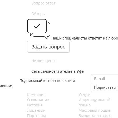
Вопрос ответ
Обзоры
Наши специалисты ответят на люб
Задать вопрос
Низкие цены
Сеть салонов и ателье в Уфе
Подписывайтесь на новости и
акции:
Компания
Услуги
О компании
Индивидуальный
История
пошив
Лицензии
Массовый пошив
Партнеры
Вышивка на заказ