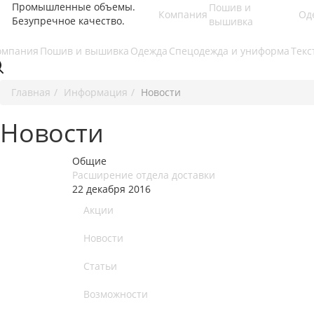
Промышленные объемы.
Пошив и
Компания
Од
Безупречное качество.
вышивка
омпания
Пошив и вышивка
Одежда
Спецодежда и униформа
Текс
Главная
Информация
Новости
Новости
Общие
Расширение отдела доставки
22 декабря 2016
Акции
Новости
Статьи
Возможности