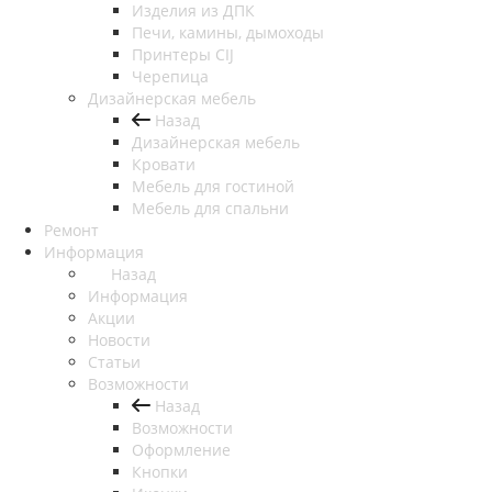
Изделия из ДПК
Печи, камины, дымоходы
Принтеры CIJ
Черепица
Дизайнерская мебель
Назад
Дизайнерская мебель
Кровати
Мебель для гостиной
Мебель для спальни
Ремонт
Информация
Назад
Информация
Акции
Новости
Статьи
Возможности
Назад
Возможности
Оформление
Кнопки