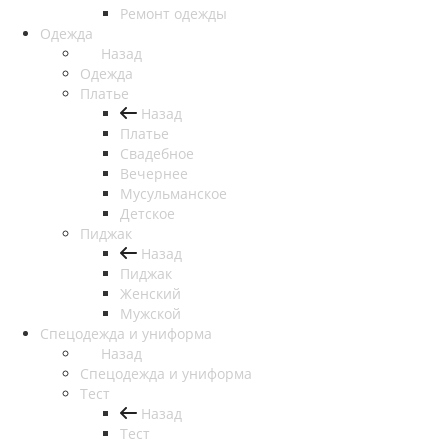
Ремонт одежды
Одежда
Назад
Одежда
Платье
Назад
Платье
Свадебное
Вечернее
Мусульманское
Детское
Пиджак
Назад
Пиджак
Женский
Мужской
Спецодежда и униформа
Назад
Спецодежда и униформа
Тест
Назад
Тест