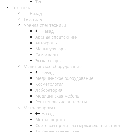
Тест
Текстиль
Назад
Текстиль
Аренда спецтехники
Назад
Аренда спецтехники
Автокраны
Манипуляторы
Самосвалы
Экскаваторы
Медицинское оборудование
Назад
Медицинское оборудование
Косметология
Лаборатория
Медицинская мебель
Рентгеновские аппараты
Металлопрокат
Назад
Металлопрокат
Сортовой прокат из нержавеющей стали
Трубы нержавеющие