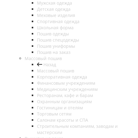
Мужская одежда
Детская одежда
Меховые изделия
Спортивная одежда
Школьная форма
Пошив одежды
Пошив спецодежды
Пошив униформы
Пошив на заказ
Массовый пошив
Назад
Массовый пошив
Корпоративная одежда
Финансовым учреждениям
Медицинским учреждениям
Ресторанам, кафе и барам
Охранным организациям
Гостиницам и отелям
Торговым сетям
Салонам красоты и СПА
Строительным компаниям, заводам и
мастерским