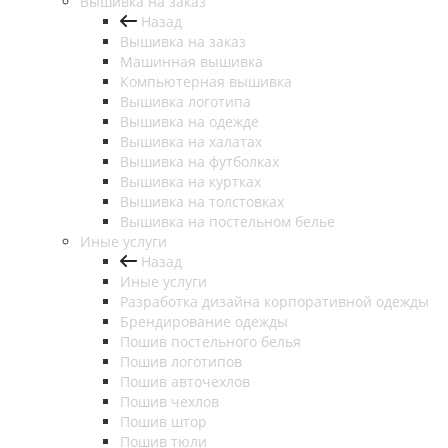
Вышивка на заказ
Назад
Вышивка на заказ
Машинная вышивка
Компьютерная вышивка
Вышивка логотипа
Вышивка на одежде
Вышивка на халатах
Вышивка на футболках
Вышивка на куртках
Вышивка на толстовках
Вышивка на постельном белье
Иные услуги
Назад
Иные услуги
Разработка дизайна корпоративной одежды
Брендирование одежды
Пошив постельного белья
Пошив логотипов
Пошив авточехлов
Пошив чехлов
Пошив штор
Пошив тюли