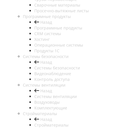
Сварочные материалы
Просечно-вытяжные листы
Программные продукты
Назад
Программные продукты
CRM системы
Хостинг
Операционные системы
Продукты 1С
Системы безопасности
Назад
Системы безопасности
Видеонаблюдение
Контроль доступа
Системы вентиляции
Назад
Системы вентиляции
Воздуховоды
Комплектующие
Стройматериалы
Назад
Стройматериалы