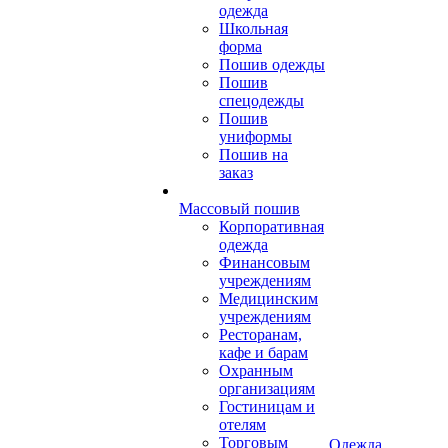
одежда
Школьная
форма
Пошив одежды
Пошив
спецодежды
Пошив
униформы
Пошив на
заказ
Массовый пошив
Корпоративная
одежда
Финансовым
учреждениям
Медицинским
учреждениям
Ресторанам,
кафе и барам
Охранным
организациям
Гостиницам и
отелям
Торговым
Одежда