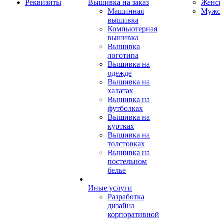
Реквизиты
Вышивка на заказ
Женс
Машинная
Мужс
вышивка
Компьютерная
вышивка
Вышивка
логотипа
Вышивка на
одежде
Вышивка на
халатах
Вышивка на
футболках
Вышивка на
куртках
Вышивка на
толстовках
Вышивка на
постельном
белье
Иные услуги
Разработка
дизайна
корпоративной