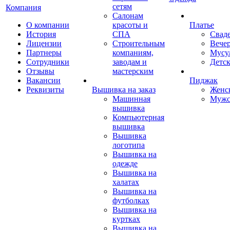
сетям
Компания
Салонам
О компании
красоты и
Платье
История
СПА
Свад
Лицензии
Строительным
Вече
Партнеры
компаниям,
Мусу
Сотрудники
заводам и
Детск
Отзывы
мастерским
Вакансии
Пиджак
Реквизиты
Вышивка на заказ
Женс
Машинная
Мужс
вышивка
Компьютерная
вышивка
Вышивка
логотипа
Вышивка на
одежде
Вышивка на
халатах
Вышивка на
футболках
Вышивка на
куртках
Вышивка на