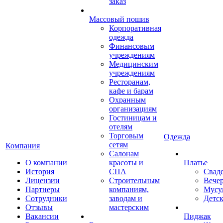
заказ
Массовый пошив
Корпоративная
одежда
Финансовым
учреждениям
Медицинским
учреждениям
Ресторанам,
кафе и барам
Охранным
организациям
Гостиницам и
отелям
Торговым
Одежда
сетям
Компания
Салонам
О компании
красоты и
Платье
История
СПА
Свад
Лицензии
Строительным
Вече
Партнеры
компаниям,
Мусу
Сотрудники
заводам и
Детск
Отзывы
мастерским
Вакансии
Пиджак