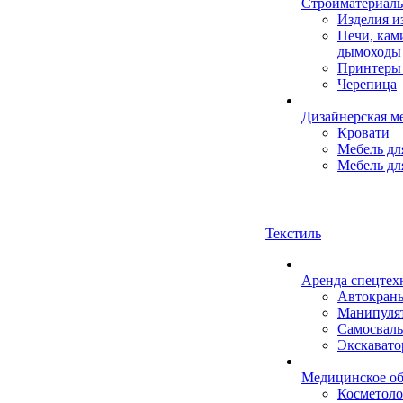
Стройматериал
Изделия 
Печи, кам
дымоходы
Принтеры 
Черепица
Дизайнерская м
Кровати
Мебель дл
Мебель дл
Текстиль
Аренда спецтех
Автокран
Манипуля
Самосвал
Экскават
Медицинское об
Косметоло