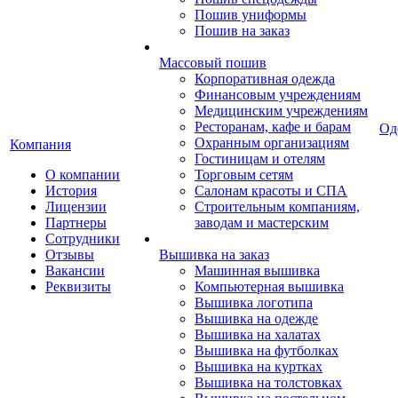
Пошив униформы
Пошив на заказ
Массовый пошив
Корпоративная одежда
Финансовым учреждениям
Медицинским учреждениям
Ресторанам, кафе и барам
Од
Охранным организациям
Компания
Гостиницам и отелям
О компании
Торговым сетям
История
Салонам красоты и СПА
Лицензии
Строительным компаниям,
Партнеры
заводам и мастерским
Сотрудники
Отзывы
Вышивка на заказ
Вакансии
Машинная вышивка
Реквизиты
Компьютерная вышивка
Вышивка логотипа
Вышивка на одежде
Вышивка на халатах
Вышивка на футболках
Вышивка на куртках
Вышивка на толстовках