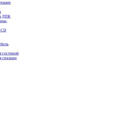
ующие
ы
из ДПК
ины,
CIJ
ебель
я гостиной
я спальни