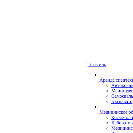
Текстиль
Аренда спецтех
Автокран
Манипуля
Самосвал
Экскават
Медицинское об
Косметоло
Лаборатор
Медицинск