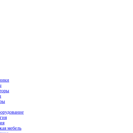
ники
ы
торы
ы
оры
орудование
гия
ия
ая мебель