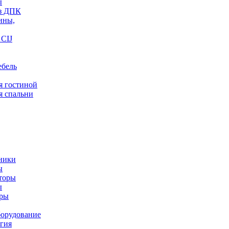
ы
из ДПК
ины,
CIJ
ебель
я гостиной
я спальни
ники
ы
торы
ы
оры
орудование
гия