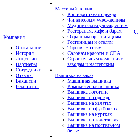
Массовый пошив
Корпоративная одежда
Финансовым учреждениям
Медицинским учреждениям
Ресторанам, кафе и барам
Од
Охранным организациям
Компания
Гостиницам и отелям
О компании
Торговым сетям
История
Салонам красоты и СПА
Лицензии
Строительным компаниям,
Партнеры
заводам и мастерским
Сотрудники
Отзывы
Вышивка на заказ
Вакансии
Машинная вышивка
Реквизиты
Компьютерная вышивка
Вышивка логотипа
Вышивка на одежде
Вышивка на халатах
Вышивка на футболках
Вышивка на куртках
Вышивка на толстовках
Вышивка на постельном
белье