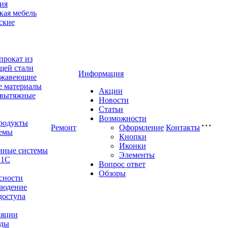
ия
ая мебель
ские
прокат из
щей стали
Информация
ржавеющие
е материалы
Акции
-вытяжные
Новости
Статьи
Возможности
родукты
Ремонт
Оформление
Контакты
емы
Кнопки
Иконки
нные системы
Элементы
 1С
Вопрос ответ
Обзоры
сности
людение
доступа
ляции
оды