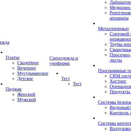
Лаборатор
Медицинск
Рентгенов
аппараты
Металлопрокат
Сортовой 
нержавею
ежда
Трубы не
Сварочны
Просечно
Платье
Спецодежда и
листы
Свадебное
униформа
Вечернее
Программные п
Мусульманское
CRM сист
Детское
Тест
Хостинг
Тест
Операцио
Пиджак
Продукты
Женский
Мужской
Системы безопа
Видеонаб
Контроль 
Системы венти
Воздухов