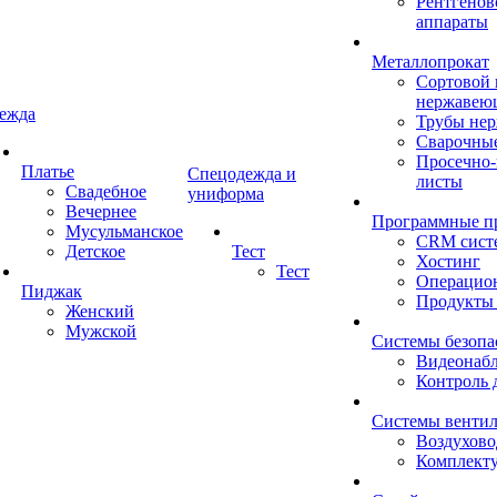
Рентгенов
аппараты
Металлопрокат
Сортовой 
нержавею
ежда
Трубы не
Сварочны
Просечно
Платье
Спецодежда и
листы
Свадебное
униформа
Вечернее
Программные п
Мусульманское
CRM сист
Детское
Тест
Хостинг
Тест
Операцио
Пиджак
Продукты
Женский
Мужской
Системы безопа
Видеонаб
Контроль 
Системы венти
Воздухов
Комплект