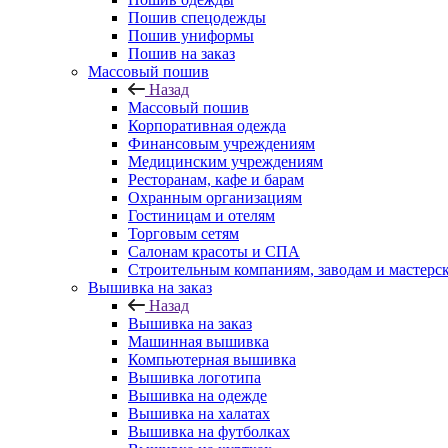
Пошив спецодежды
Пошив униформы
Пошив на заказ
Массовый пошив
Назад
Массовый пошив
Корпоративная одежда
Финансовым учреждениям
Медицинским учреждениям
Ресторанам, кафе и барам
Охранным организациям
Гостиницам и отелям
Торговым сетям
Салонам красоты и СПА
Строительным компаниям, заводам и мастерс
Вышивка на заказ
Назад
Вышивка на заказ
Машинная вышивка
Компьютерная вышивка
Вышивка логотипа
Вышивка на одежде
Вышивка на халатах
Вышивка на футболках