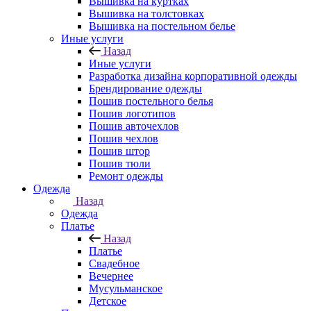
Вышивка на куртках
Вышивка на толстовках
Вышивка на постельном белье
Иные услуги
Назад
Иные услуги
Разработка дизайна корпоративной одежды
Брендирование одежды
Пошив постельного белья
Пошив логотипов
Пошив авточехлов
Пошив чехлов
Пошив штор
Пошив тюли
Ремонт одежды
Одежда
Назад
Одежда
Платье
Назад
Платье
Свадебное
Вечернее
Мусульманское
Детское