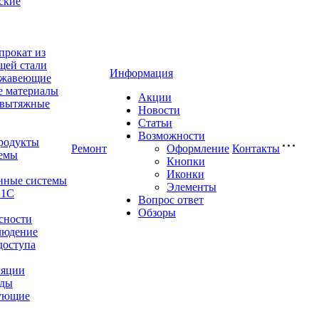
ские
прокат из
щей стали
Информация
ржавеющие
е материалы
Акции
-вытяжные
Новости
Статьи
Возможности
родукты
Ремонт
Оформление
Контакты
емы
Кнопки
Иконки
нные системы
Элементы
 1С
Вопрос ответ
Обзоры
сности
людение
доступа
ляции
оды
ующие