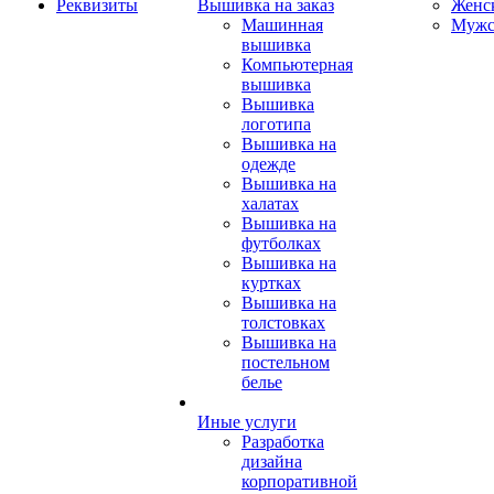
Реквизиты
Вышивка на заказ
Женс
Машинная
Мужс
вышивка
Компьютерная
вышивка
Вышивка
логотипа
Вышивка на
одежде
Вышивка на
халатах
Вышивка на
футболках
Вышивка на
куртках
Вышивка на
толстовках
Вышивка на
постельном
белье
Иные услуги
Разработка
дизайна
корпоративной