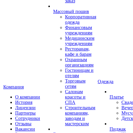
заказ
Массовый пошив
Корпоративная
одежда
Финансовым
учреждениям
Медицинским
учреждениям
Ресторанам,
кафе и барам
Охранным
организациям
Гостиницам и
отелям
Торговым
Одежда
сетям
Компания
Салонам
О компании
красоты и
Платье
История
СПА
Свад
Лицензии
Строительным
Вече
Партнеры
компаниям,
Мусу
Сотрудники
заводам и
Детск
Отзывы
мастерским
Вакансии
Пиджак