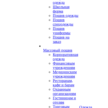
одежда
Школьная
форма
Пошив одежды
Пошив
спецодежды
Пошив
униформы
Пошив на
заказ
Массовый пошив
Корпоративная
одежда
Финансовым
учреждениям
Медицинским
учреждениям
Ресторанам,
кафе и барам
Охранным
организациям
Гостиницам и
отелям
Торговым
Одежда