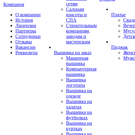
сетям
Компания
Салонам
О компании
красоты и
Платье
История
СПА
Свад
Лицензии
Строительным
Вече
Партнеры
компаниям,
Мусу
Сотрудники
заводам и
Детск
Отзывы
мастерским
Вакансии
Пиджак
Реквизиты
Вышивка на заказ
Женс
Машинная
Мужс
вышивка
Компьютерная
вышивка
Вышивка
логотипа
Вышивка на
одежде
Вышивка на
халатах
Вышивка на
футболках
Вышивка на
куртках
Вышивка на