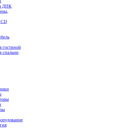
ы
из ДПК
ины,
CIJ
ебель
я гостиной
я спальни
ники
ы
торы
ы
оры
орудование
гия