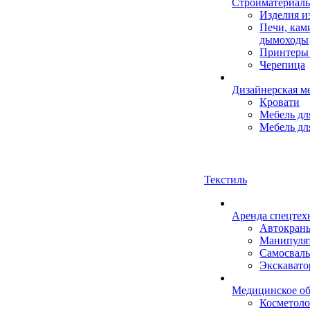
Стройматериал
Изделия 
Печи, кам
дымоходы
Принтеры 
Черепица
Дизайнерская м
Кровати
Мебель дл
Мебель дл
Текстиль
Аренда спецтех
Автокран
Манипуля
Самосвал
Экскават
Медицинское об
Косметоло