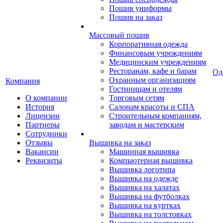
Пошив униформы
Пошив на заказ
Массовый пошив
Корпоративная одежда
Финансовым учреждениям
Медицинским учреждениям
Ресторанам, кафе и барам
Од
Охранным организациям
Компания
Гостиницам и отелям
О компании
Торговым сетям
История
Салонам красоты и СПА
Лицензии
Строительным компаниям,
Партнеры
заводам и мастерским
Сотрудники
Отзывы
Вышивка на заказ
Вакансии
Машинная вышивка
Реквизиты
Компьютерная вышивка
Вышивка логотипа
Вышивка на одежде
Вышивка на халатах
Вышивка на футболках
Вышивка на куртках
Вышивка на толстовках