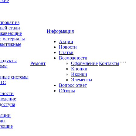
ские
прокат из
щей стали
Информация
ржавеющие
е материалы
Акции
-вытяжные
Новости
Статьи
Возможности
родукты
Ремонт
Оформление
Контакты
емы
Кнопки
Иконки
нные системы
Элементы
 1С
Вопрос ответ
Обзоры
сности
людение
доступа
ляции
оды
ующие