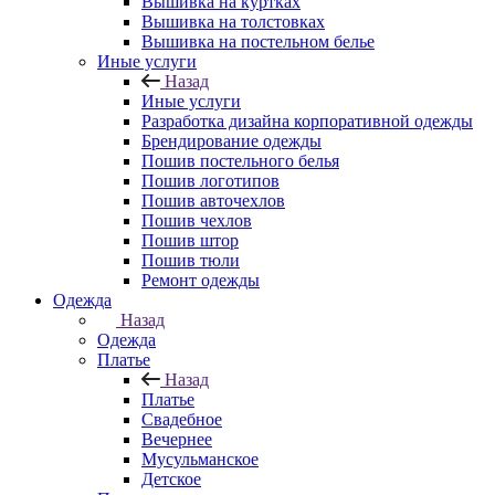
Вышивка на куртках
Вышивка на толстовках
Вышивка на постельном белье
Иные услуги
Назад
Иные услуги
Разработка дизайна корпоративной одежды
Брендирование одежды
Пошив постельного белья
Пошив логотипов
Пошив авточехлов
Пошив чехлов
Пошив штор
Пошив тюли
Ремонт одежды
Одежда
Назад
Одежда
Платье
Назад
Платье
Свадебное
Вечернее
Мусульманское
Детское