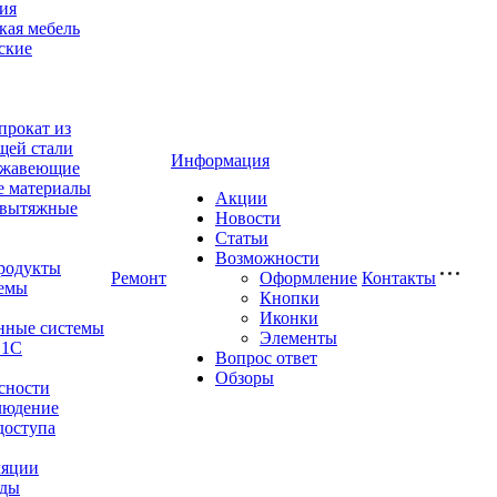
ия
ая мебель
ские
прокат из
щей стали
Информация
ржавеющие
е материалы
Акции
-вытяжные
Новости
Статьи
Возможности
родукты
Ремонт
Оформление
Контакты
емы
Кнопки
Иконки
нные системы
Элементы
 1С
Вопрос ответ
Обзоры
сности
людение
доступа
ляции
оды