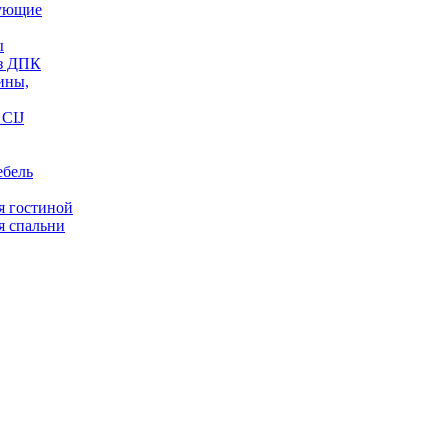
ующие
ы
из ДПК
ины,
CIJ
ебель
я гостиной
я спальни