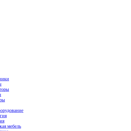
ники
ы
торы
ы
оры
орудование
гия
ия
ая мебель