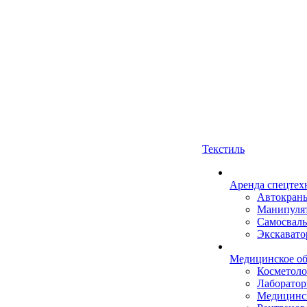
Текстиль
Аренда спецтех
Автокран
Манипуля
Самосвал
Экскават
Медицинское об
Косметоло
Лаборатор
Медицинск