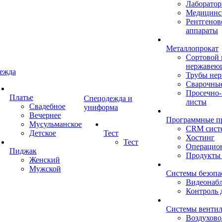
Лаборатор
Медицинск
Рентгенов
аппараты
Металлопрокат
Сортовой 
нержавею
ежда
Трубы не
Сварочны
Просечно
Платье
Спецодежда и
листы
Свадебное
униформа
Вечернее
Программные п
Мусульманское
CRM сист
Детское
Тест
Хостинг
Тест
Операцио
Пиджак
Продукты
Женский
Мужской
Системы безопа
Видеонаб
Контроль 
Системы венти
Воздухов