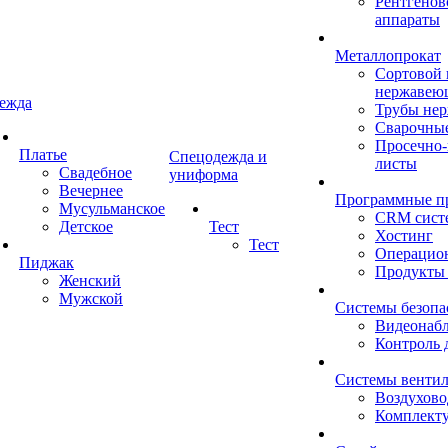
Рентгенов
аппараты
Металлопрокат
Сортовой 
нержавею
ежда
Трубы не
Сварочны
Просечно
Платье
Спецодежда и
листы
Свадебное
униформа
Вечернее
Программные п
Мусульманское
CRM сист
Детское
Тест
Хостинг
Тест
Операцио
Пиджак
Продукты
Женский
Мужской
Системы безопа
Видеонаб
Контроль 
Системы венти
Воздухов
Комплект