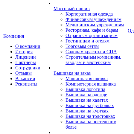
Массовый пошив
Корпоративная одежда
Финансовым учреждениям
Медицинским учреждениям
Ресторанам, кафе и барам
Од
Охранным организациям
Компания
Гостиницам и отелям
О компании
Торговым сетям
История
Салонам красоты и СПА
Лицензии
Строительным компаниям,
Партнеры
заводам и мастерским
Сотрудники
Отзывы
Вышивка на заказ
Вакансии
Машинная вышивка
Реквизиты
Компьютерная вышивка
Вышивка логотипа
Вышивка на одежде
Вышивка на халатах
Вышивка на футболках
Вышивка на куртках
Вышивка на толстовках
Вышивка на постельном
белье