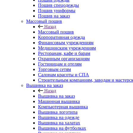
Пошив спецодежды
Пошив униформы
Пошив на заказ
Массовый пошив
Назад
Массовый пошив
Корпоративная одежда
Финансовым учреждениям
Медицинским учреждениям
Ресторанам, кафе и барам
Охранным организациям
Гостиницам и отелям
Торговым сетям
Салонам красоты и СПА
Строительным компаниям, заводам и мастерс
Вышивка на заказ
Назад
Вышивка на заказ
Машинная вышивка
Компьютерная вышивка
Вышивка логотипа
Вышивка на одежде
Вышивка на халатах
Вышивка на футболках